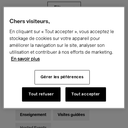
Filtres
Chers visiteurs,
Tous les événements
Concerts
En cliquant sur « Tout accepter », vous acceptez le
stockage de cookies sur votre appareil pour
Expositions
Films
Performances
améliorer la navigation sur le site, analyser son
utilisation et contribuer à nos efforts de marketing.
Rencontres & Débats
Jazz
En savoir plus
Musique classique
Global Music
Gérer les péférences
Musique électronique
Tout refuser
Tout accepter
Pour tous
Kids’ Palace
Enseignement
Visites guidées