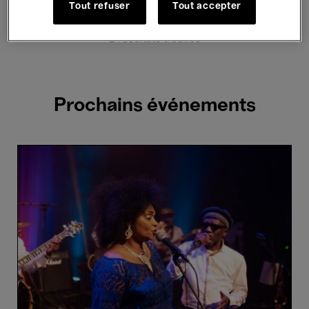
Hosted Events
Tout refuser
Tout accepter
2 résultats trouvés
Prochains événements
Rumba
Na
Lola