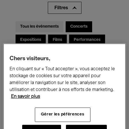
Filtres
Tous les événements
Concerts
Expositions
Films
Performances
Rencontres & Débats
Jazz
Chers visiteurs,
Musique classique
Global Music
En cliquant sur « Tout accepter », vous acceptez le
stockage de cookies sur votre appareil pour
Musique électronique
améliorer la navigation sur le site, analyser son
utilisation et contribuer à nos efforts de marketing.
En savoir plus
Pour tous
Kids’ Palace
Gérer les péférences
Enseignement
Visites guidées