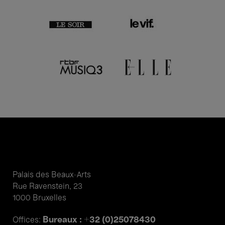
Palais des Beaux-Arts
Rue Ravenstein, 23
1000 Bruxelles
Bureaux : +32 (0)25078430
Offices: