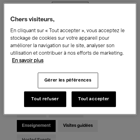
Filtres
Chers visiteurs,
Tous les événements
Concerts
En cliquant sur « Tout accepter », vous acceptez le
stockage de cookies sur votre appareil pour
Expositions
Films
Performances
améliorer la navigation sur le site, analyser son
utilisation et contribuer à nos efforts de marketing.
Rencontres & Débats
Jazz
En savoir plus
Musique classique
Global Music
Gérer les péférences
Musique électronique
Tout refuser
Tout accepter
Pour tous
Kids’ Palace
Enseignement
Visites guidées