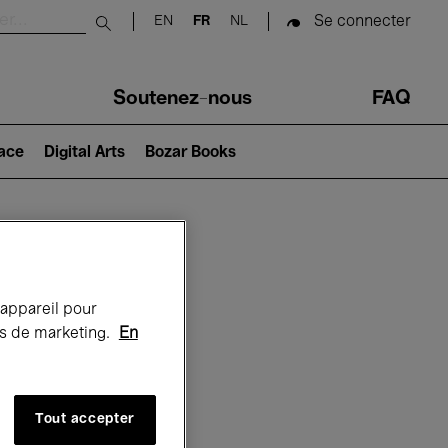
Se connecter
EN
FR
NL
Submit search
Soutenez-nous
FAQ
lace
Digital Arts
Bozar Books
Bozar
 appareil pour
rts de marketing.
En
Tout accepter