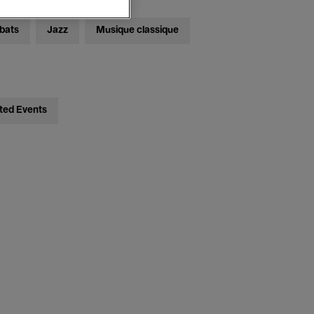
bats
Jazz
Musique classique
ted Events