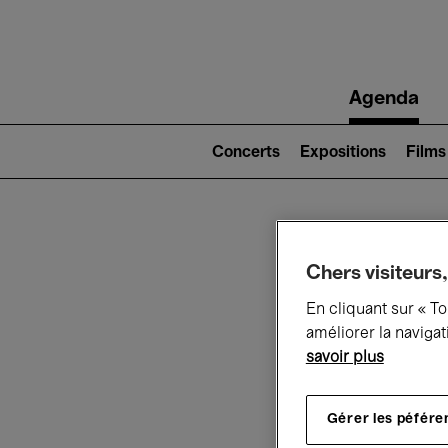
Main
Agenda
navigation
Main
navigation
Concerts
Expositions
Films
(level
2)
Ce q
Chers visiteurs,
En cliquant sur « T
améliorer la navigat
savoir plus
Au
Gérer les péfére