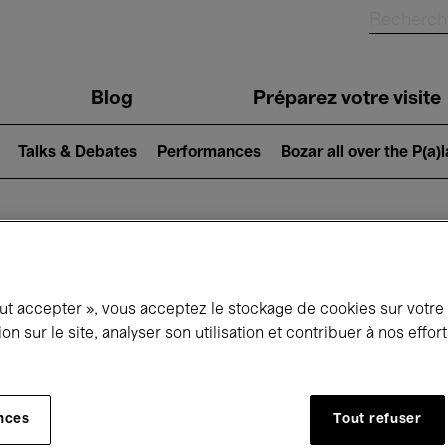
Blog
Préparez votre visite
Talks & Debates
Performances
Bozar all over the P(a)
ui se passe à 
out accepter », vous acceptez le stockage de cookies sur votre
ion sur le site, analyser son utilisation et contribuer à nos effo
jourd'hui
Prochains 7 jours
Mois
nces
Tout refuser
Dimanche 01 - Mardi 31 Mars 2026