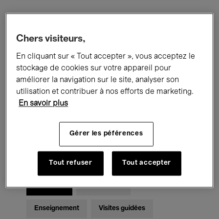
Filtres
Chers visiteurs,
En cliquant sur « Tout accepter », vous acceptez le
Tous les événements
Concerts
stockage de cookies sur votre appareil pour
Expositions
Films
Performances
améliorer la navigation sur le site, analyser son
utilisation et contribuer à nos efforts de marketing.
Rencontres & Débats
Jazz
En savoir plus
Musique classique
Global Music
Gérer les péférences
Musique électronique
Tout refuser
Tout accepter
Pour tous
Kids’ Palace
Enseignement
Visites guidées