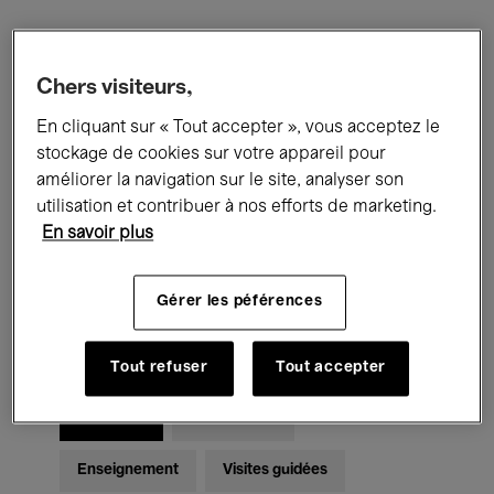
Filtres
Chers visiteurs,
En cliquant sur « Tout accepter », vous acceptez le
Tous les événements
Concerts
stockage de cookies sur votre appareil pour
Expositions
Films
Performances
améliorer la navigation sur le site, analyser son
utilisation et contribuer à nos efforts de marketing.
Rencontres & Débats
Jazz
En savoir plus
Musique classique
Global Music
Gérer les péférences
Musique électronique
Tout refuser
Tout accepter
Pour tous
Kids’ Palace
Enseignement
Visites guidées