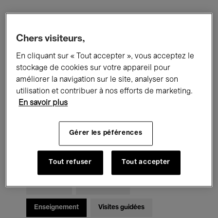
Filtres
Chers visiteurs,
En cliquant sur « Tout accepter », vous acceptez le
Tous les événements
Concerts
stockage de cookies sur votre appareil pour
Expositions
Films
Performances
améliorer la navigation sur le site, analyser son
utilisation et contribuer à nos efforts de marketing.
Rencontres & Débats
Jazz
En savoir plus
Musique classique
Global Music
Gérer les péférences
Musique électronique
Tout refuser
Tout accepter
Pour tous
Kids’ Palace
Enseignement
Visites guidées