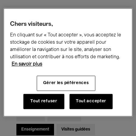
Filtres
Chers visiteurs,
En cliquant sur « Tout accepter », vous acceptez le
Tous les événements
Concerts
stockage de cookies sur votre appareil pour
Expositions
Films
Performances
améliorer la navigation sur le site, analyser son
utilisation et contribuer à nos efforts de marketing.
Rencontres & Débats
Jazz
En savoir plus
Musique classique
Global Music
Gérer les péférences
Musique électronique
Tout refuser
Tout accepter
Pour tous
Kids’ Palace
Enseignement
Visites guidées