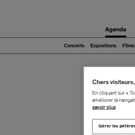
Main
Agenda
navigation
Main
navigation
Concerts
Expositions
Films
(level
2)
Ce q
Chers visiteurs,
En cliquant sur « T
améliorer la navigat
savoir plus
Au
Gérer les péfére