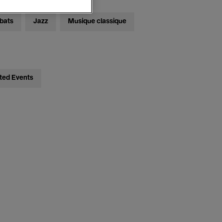
bats
Jazz
Musique classique
ted Events