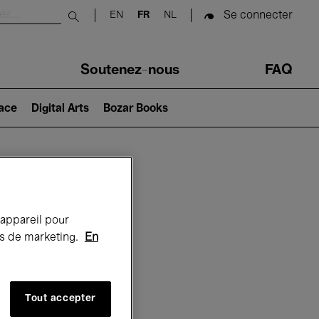
Se connecter
EN
FR
NL
Submit search
Soutenez-nous
FAQ
lace
Digital Arts
Bozar Books
Bozar
 appareil pour
rts de marketing.
En
Tout accepter