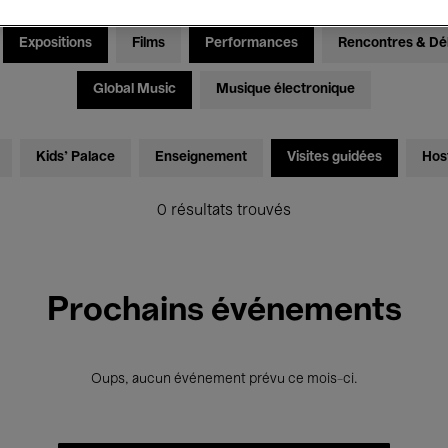
Expositions
Films
Performances
Rencontres & Dé
Global Music
Musique électronique
Kids’ Palace
Enseignement
Visites guidées
Hos
0 résultats trouvés
Prochains événements
Oups, aucun événement prévu ce mois-ci.