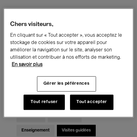
Filtres
Chers visiteurs,
En cliquant sur « Tout accepter », vous acceptez le
Tous les événements
Concerts
stockage de cookies sur votre appareil pour
Expositions
Films
Performances
améliorer la navigation sur le site, analyser son
utilisation et contribuer à nos efforts de marketing.
Rencontres & Débats
Jazz
En savoir plus
Musique classique
Global Music
Gérer les péférences
Musique électronique
Tout refuser
Tout accepter
Pour tous
Kids’ Palace
Enseignement
Visites guidées