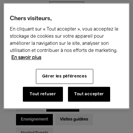
Filtres
Chers visiteurs,
Tous les événements
Concerts
En cliquant sur « Tout accepter », vous acceptez le
stockage de cookies sur votre appareil pour
Expositions
Films
Performances
améliorer la navigation sur le site, analyser son
utilisation et contribuer à nos efforts de marketing.
Rencontres & Débats
Jazz
En savoir plus
Musique classique
Global Music
Gérer les péférences
Musique électronique
Tout refuser
Tout accepter
Pour tous
Kids’ Palace
Enseignement
Visites guidées