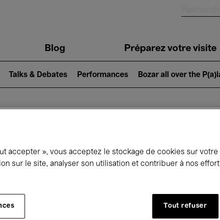
Blog
Préparez votre visite
Talks & Debates
Performances
Bozar all over the P(a)
ui se passe à 
out accepter », vous acceptez le stockage de cookies sur votre
ion sur le site, analyser son utilisation et contribuer à nos effo
jourd'hui
Prochains 7 jours
Février
nces
Tout refuser
Lundi 01 - Dimanche 28 Février 2027