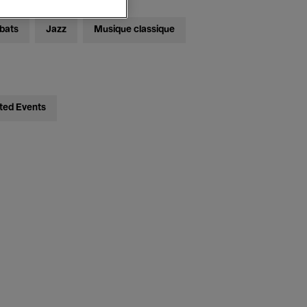
bats
Jazz
Musique classique
ted Events