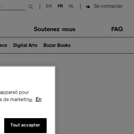
Se connecter
EN
FR
NL
Submit search
Soutenez-nous
FAQ
lace
Digital Arts
Bozar Books
Bozar
 appareil pour
rts de marketing.
En
Tout accepter