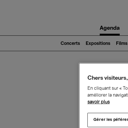
Main
Agenda
navigation
Main
navigation
Concerts
Expositions
Films
(level
2)
Ce q
Chers visiteurs,
En cliquant sur « T
améliorer la navigat
savoir plus
Au
Gérer les péfére