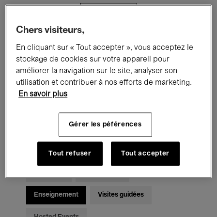
Filtres
Chers visiteurs,
Tous les événements
Concerts
En cliquant sur « Tout accepter », vous acceptez le
stockage de cookies sur votre appareil pour
Expositions
Films
Performances
améliorer la navigation sur le site, analyser son
utilisation et contribuer à nos efforts de marketing.
Rencontres & Débats
Jazz
En savoir plus
Musique classique
Global Music
Gérer les péférences
Musique électronique
Tout refuser
Tout accepter
Pour tous
Kids’ Palace
Enseignement
Visites guidées