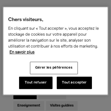
Filtres
Chers visiteurs,
En cliquant sur « Tout accepter », vous acceptez le
Tous les événements
Concerts
stockage de cookies sur votre appareil pour
Expositions
Films
Performances
améliorer la navigation sur le site, analyser son
utilisation et contribuer à nos efforts de marketing.
Rencontres & Débats
Jazz
En savoir plus
Musique classique
Global Music
Gérer les péférences
Musique électronique
Tout refuser
Tout accepter
Pour tous
Kids’ Palace
Enseignement
Visites guidées