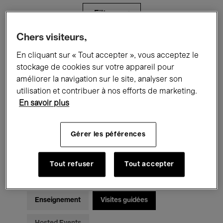
Filtres
Chers visiteurs,
Tous les événements
Concerts
En cliquant sur « Tout accepter », vous acceptez le
stockage de cookies sur votre appareil pour
Expositions
Films
Performances
améliorer la navigation sur le site, analyser son
utilisation et contribuer à nos efforts de marketing.
Rencontres & Débats
Jazz
En savoir plus
Musique classique
Global Music
Gérer les péférences
Musique électronique
Tout refuser
Tout accepter
Pour tous
Kids’ Palace
Enseignement
Visites guidées