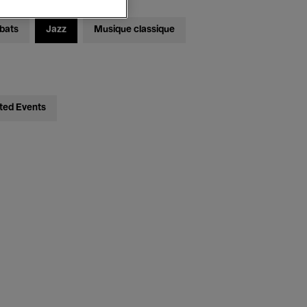
bats
Jazz
Musique classique
ted Events