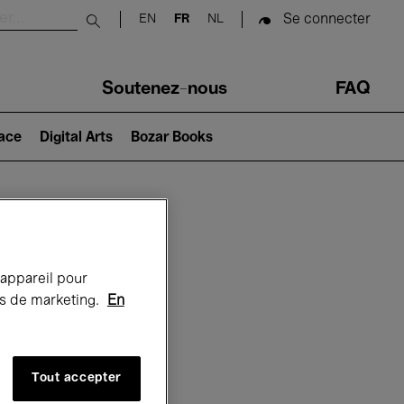
Se connecter
EN
FR
NL
Submit search
Soutenez-nous
FAQ
lace
Digital Arts
Bozar Books
Bozar
 appareil pour
rts de marketing.
En
Tout accepter