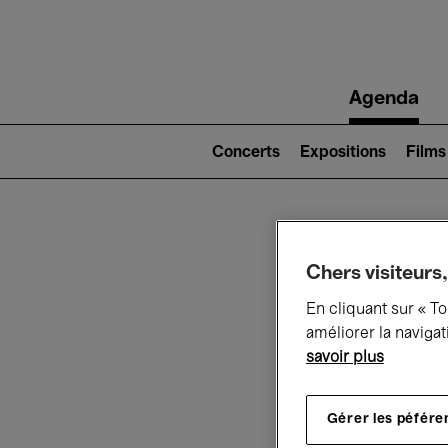
Main
Agenda
navigation
Main
navigation
Concerts
Expositions
Films
(level
2)
Ce q
Chers visiteurs,
En cliquant sur « T
améliorer la navigat
savoir plus
Au
Gérer les péfére