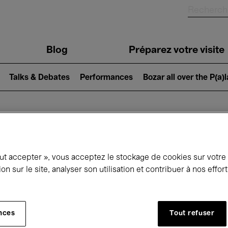
Blog
Préparez votre visite
Talks & Debates
Performances
Bozar all over the P(a)
ui se passe à 
out accepter », vous acceptez le stockage de cookies sur votre
ion sur le site, analyser son utilisation et contribuer à nos effo
jourd'hui
Prochains 7 jours
Janvier
nces
Tout refuser
Vendredi 01 - Dimanche 31 Janvier 2027