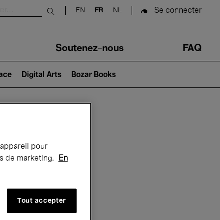
Se connecter
EN
FR
NL
Submit search
Soutenez-nous
FAQ
lace
Digital Arts
Bozar Books
Bozar
 appareil pour
rts de marketing.
En
Tout accepter