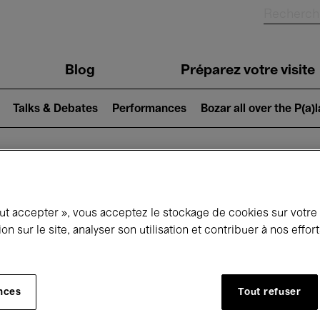
Blog
Préparez votre visite
Talks & Debates
Performances
Bozar all over the P(a)
ui se passe à 
out accepter », vous acceptez le stockage de cookies sur votre
ion sur le site, analyser son utilisation et contribuer à nos effo
jourd'hui
Prochains 7 jours
Mois
nces
Tout refuser
Lundi 13 - Mardi 21 Avril 2026