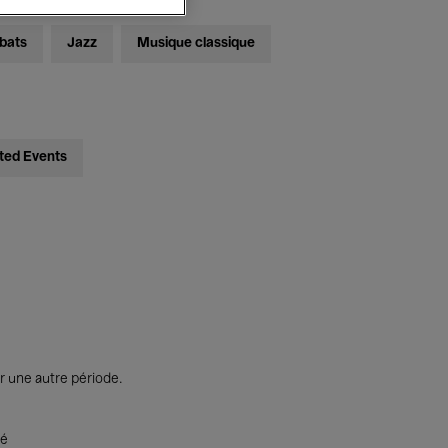
bats
Jazz
Musique classique
ted Events
r une autre période.
té