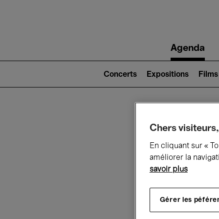
Main
Agenda
navigation
Main
navigation
Concerts
Expositions
Films
(level
2)
Ce q
Chers visiteurs,
En cliquant sur « T
améliorer la navigat
savoir plus
Au
Gérer les péfére