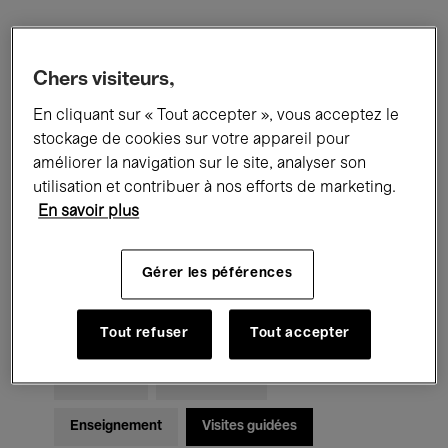
Filtres
Chers visiteurs,
En cliquant sur « Tout accepter », vous acceptez le
Tous les événements
Concerts
stockage de cookies sur votre appareil pour
Expositions
Films
Performances
améliorer la navigation sur le site, analyser son
utilisation et contribuer à nos efforts de marketing.
Rencontres & Débats
Jazz
En savoir plus
Musique classique
Global Music
Gérer les péférences
Musique électronique
Tout refuser
Tout accepter
Pour tous
Kids’ Palace
Enseignement
Visites guidées