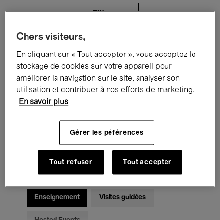
Filtres
Chers visiteurs,
Tous les événements
Concerts
En cliquant sur « Tout accepter », vous acceptez le
stockage de cookies sur votre appareil pour
Expositions
Films
Performances
améliorer la navigation sur le site, analyser son
utilisation et contribuer à nos efforts de marketing.
Rencontres & Débats
Jazz
En savoir plus
Musique classique
Global Music
Gérer les péférences
Musique électronique
Tout refuser
Tout accepter
Pour tous
Kids’ Palace
Enseignement
Visites guidées