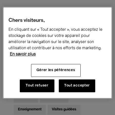
Filtres
Chers visiteurs,
En cliquant sur « Tout accepter », vous acceptez le
Tous les événements
Concerts
stockage de cookies sur votre appareil pour
Expositions
Films
Performances
améliorer la navigation sur le site, analyser son
utilisation et contribuer à nos efforts de marketing.
Rencontres & Débats
Jazz
En savoir plus
Musique classique
Global Music
Gérer les péférences
Musique électronique
Tout refuser
Tout accepter
Pour tous
Kids’ Palace
Enseignement
Visites guidées