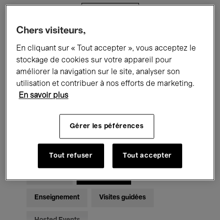
Filtres
Chers visiteurs,
Tous les événements
Concerts
En cliquant sur « Tout accepter », vous acceptez le
stockage de cookies sur votre appareil pour
Expositions
Films
Performances
améliorer la navigation sur le site, analyser son
utilisation et contribuer à nos efforts de marketing.
Rencontres & Débats
Jazz
En savoir plus
Musique classique
Global Music
Gérer les péférences
Musique électronique
Tout refuser
Tout accepter
Pour tous
Kids’ Palace
Enseignement
Visites guidées