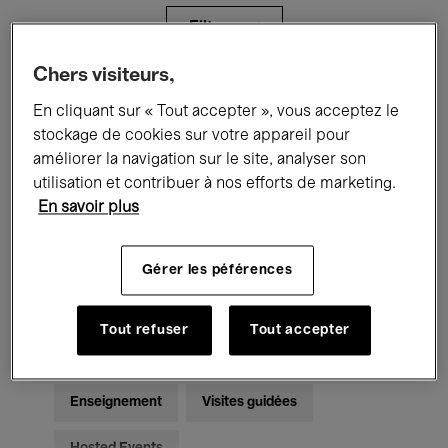
Filtres
Chers visiteurs,
Tous les événements
Concerts
En cliquant sur « Tout accepter », vous acceptez le
stockage de cookies sur votre appareil pour
Expositions
Films
Performances
améliorer la navigation sur le site, analyser son
utilisation et contribuer à nos efforts de marketing.
Rencontres & Débats
Jazz
En savoir plus
Musique classique
Global Music
Gérer les péférences
Musique électronique
Tout refuser
Tout accepter
Pour tous
Kids’ Palace
Enseignement
Visites guidées