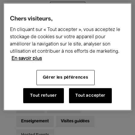
Filtres
Chers visiteurs,
Tous les événements
Concerts
En cliquant sur « Tout accepter », vous acceptez le
stockage de cookies sur votre appareil pour
Expositions
Films
Performances
améliorer la navigation sur le site, analyser son
utilisation et contribuer à nos efforts de marketing.
Rencontres & Débats
Jazz
En savoir plus
Musique classique
Global Music
Gérer les péférences
Musique électronique
Tout refuser
Tout accepter
Pour tous
Kids’ Palace
Enseignement
Visites guidées