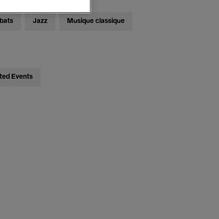
bats
Jazz
Musique classique
ted Events