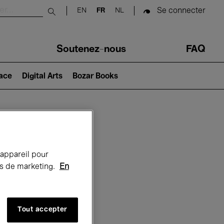
Se connecter
EN
FR
NL
Submit search
Soutenez-nous
FAQ
lace
Digital Arts
Bozar Books
Bozar
 appareil pour
rts de marketing.
En
Tout accepter