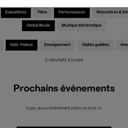
Expositions
Films
Performances
Rencontres & Dé
Global Music
Musique électronique
Kids’ Palace
Enseignement
Visites guidées
Hos
0 résultats trouvés
Prochains événements
Oups, aucun événement prévu ce mois-ci.