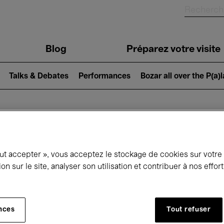
Blog
Préparez votre visite
Talks & Debates
Performances
Bozar all over the P(a)
ui se passe à 
out accepter », vous acceptez le stockage de cookies sur votre
ion sur le site, analyser son utilisation et contribuer à nos effo
jourd'hui
Prochains 7 jours
Octobre
nces
Tout refuser
Jeudi 01 - Samedi 31 Octobre 2026