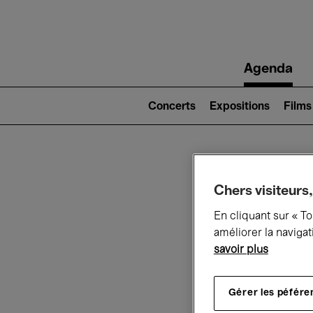
Main
Agenda
navigation
Main
navigation
Concerts
Expositions
Films
(level
2)
Ce q
Chers visiteurs,
En cliquant sur « T
améliorer la navigat
savoir plus
Au
Gérer les péfére