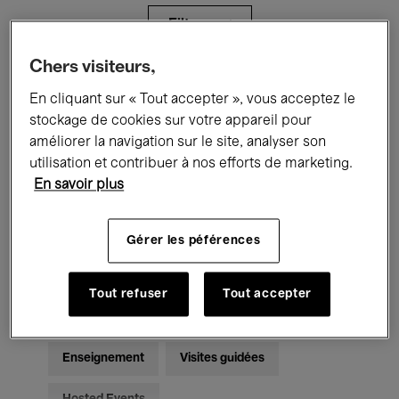
Filtres
Chers visiteurs,
Tous les événements
Concerts
En cliquant sur « Tout accepter », vous acceptez le
stockage de cookies sur votre appareil pour
Expositions
Films
Performances
améliorer la navigation sur le site, analyser son
utilisation et contribuer à nos efforts de marketing.
Rencontres & Débats
Jazz
En savoir plus
Musique classique
Global Music
Gérer les péférences
Musique électronique
Tout refuser
Tout accepter
Pour tous
Kids’ Palace
Enseignement
Visites guidées