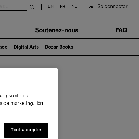
Se connecter
EN
FR
NL
Submit search
Soutenez-nous
FAQ
lace
Digital Arts
Bozar Books
Bozar
 appareil pour
rts de marketing.
En
Tout accepter