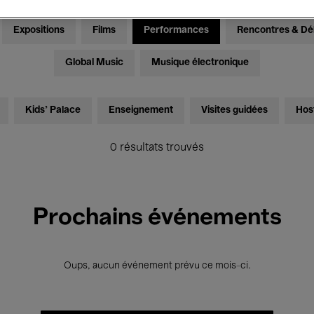
Expositions
Films
Performances
Rencontres & Dé
Global Music
Musique électronique
Kids’ Palace
Enseignement
Visites guidées
Hos
0 résultats trouvés
Prochains événements
Oups, aucun événement prévu ce mois-ci.