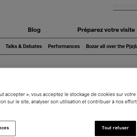
Blog
Préparez votre visite
Talks & Debates
Performances
Bozar all over the P(a)
ui se passe à 
out accepter », vous acceptez le stockage de cookies sur votre
ion sur le site, analyser son utilisation et contribuer à nos effo
jourd'hui
Prochains 7 jours
Septembre
nces
Tout refuser
Mardi 01 - Mercredi 30 Septembre 2026