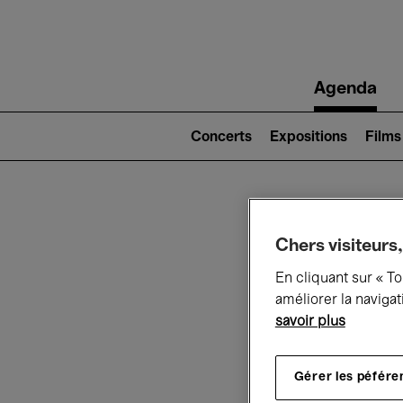
Main
Agenda
navigation
Main
navigation
Concerts
Expositions
Films
(level
2)
Ce q
Chers visiteurs,
En cliquant sur « T
améliorer la navigat
savoir plus
Au
Gérer les péfére