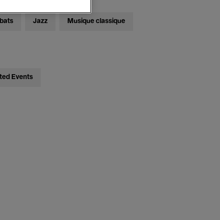
bats
Jazz
Musique classique
ted Events