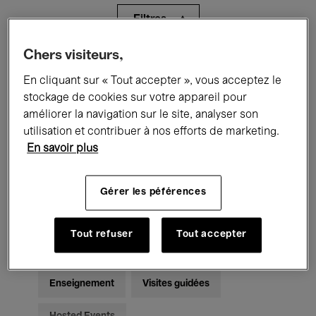
Filtres
Chers visiteurs,
Tous les événements
Concerts
En cliquant sur « Tout accepter », vous acceptez le
Expositions
Films
Performances
stockage de cookies sur votre appareil pour
améliorer la navigation sur le site, analyser son
Rencontres & Débats
Jazz
utilisation et contribuer à nos efforts de marketing.
En savoir plus
Musique classique
Global Music
Gérer les péférences
Musique électronique
Tout refuser
Tout accepter
Pour tous
Kids’ Palace
Enseignement
Visites guidées