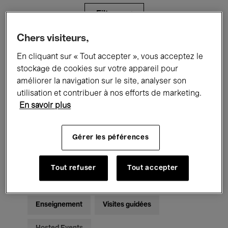
Filtres
Chers visiteurs,
Tous les événements
Concerts
En cliquant sur « Tout accepter », vous acceptez le
stockage de cookies sur votre appareil pour
Expositions
Films
Performances
améliorer la navigation sur le site, analyser son
utilisation et contribuer à nos efforts de marketing.
Rencontres & Débats
Jazz
En savoir plus
Musique classique
Global Music
Gérer les péférences
Musique électronique
Tout refuser
Tout accepter
Pour tous
Kids’ Palace
Enseignement
Visites guidées