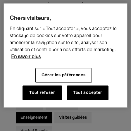
Filtres
Chers visiteurs,
Tous les événements
Concerts
En cliquant sur « Tout accepter », vous acceptez le
stockage de cookies sur votre appareil pour
Expositions
Films
Performances
améliorer la navigation sur le site, analyser son
utilisation et contribuer à nos efforts de marketing.
Rencontres & Débats
Jazz
En savoir plus
Musique classique
Global Music
Gérer les péférences
Musique électronique
Tout refuser
Tout accepter
Pour tous
Kids’ Palace
Enseignement
Visites guidées