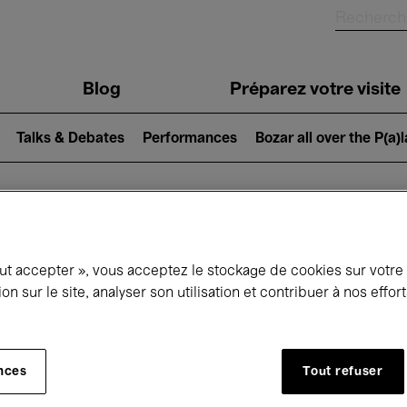
Blog
Préparez votre visite
Talks & Debates
Performances
Bozar all over the P(a)
ui se passe à 
out accepter », vous acceptez le stockage de cookies sur votre
ion sur le site, analyser son utilisation et contribuer à nos effo
jourd'hui
Prochains 7 jours
Mois
nces
Tout refuser
Samedi 06 - Dimanche 14 Juin 2026