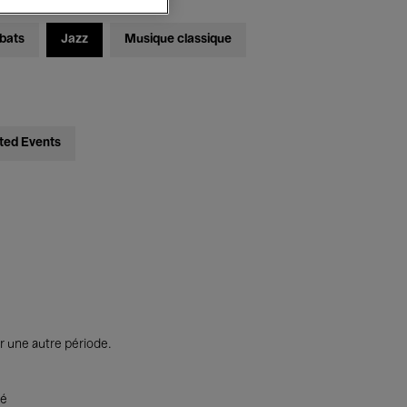
bats
Jazz
Musique classique
ted Events
r une autre période.
té