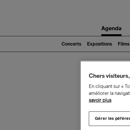
Main
Agenda
navigation
Main
navigation
Concerts
Expositions
Films
(level
2)
Ce q
Chers visiteurs,
En cliquant sur « T
améliorer la navigat
savoir plus
Au
Gérer les péfére