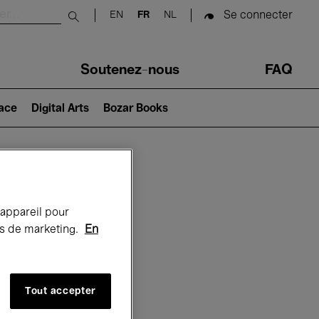
Se connecter
EN
FR
NL
Submit search
Soutenez-nous
FAQ
lace
Digital Arts
Bozar Books
Bozar
 appareil pour
rts de marketing.
En
Tout accepter