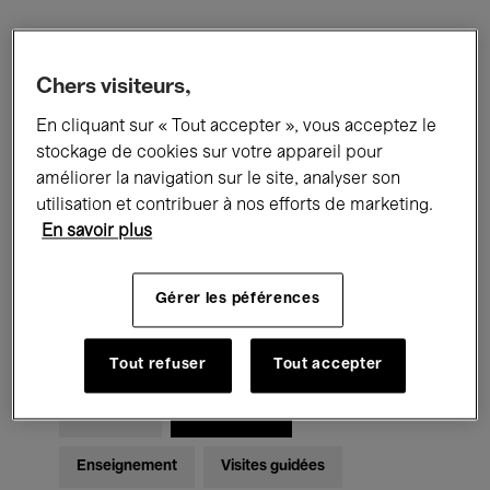
Filtres
Chers visiteurs,
En cliquant sur « Tout accepter », vous acceptez le
Tous les événements
Concerts
stockage de cookies sur votre appareil pour
Expositions
Films
Performances
améliorer la navigation sur le site, analyser son
utilisation et contribuer à nos efforts de marketing.
Rencontres & Débats
Jazz
En savoir plus
Musique classique
Global Music
Gérer les péférences
Musique électronique
Tout refuser
Tout accepter
Pour tous
Kids’ Palace
Enseignement
Visites guidées