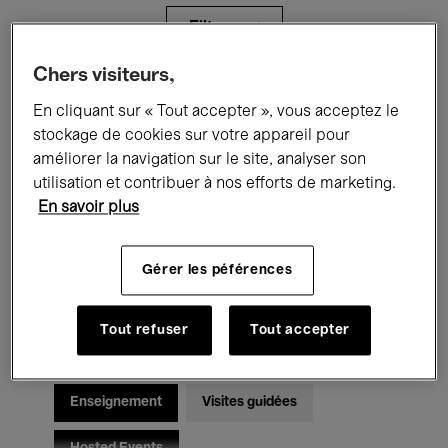
Filtres
Chers visiteurs,
Tous les événements
Concerts
En cliquant sur « Tout accepter », vous acceptez le
stockage de cookies sur votre appareil pour
Expositions
Films
Performances
améliorer la navigation sur le site, analyser son
utilisation et contribuer à nos efforts de marketing.
Rencontres & Débats
Jazz
En savoir plus
Musique classique
Global Music
Gérer les péférences
Musique électronique
Tout refuser
Tout accepter
Pour tous
Kids’ Palace
Enseignement
Visites guidées