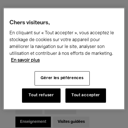
Filtres
Chers visiteurs,
En cliquant sur « Tout accepter », vous acceptez le
Tous les événements
Concerts
stockage de cookies sur votre appareil pour
Expositions
Films
Performances
améliorer la navigation sur le site, analyser son
utilisation et contribuer à nos efforts de marketing.
Rencontres & Débats
Jazz
En savoir plus
Musique classique
Global Music
Gérer les péférences
Musique électronique
Tout refuser
Tout accepter
Pour tous
Kids’ Palace
Enseignement
Visites guidées