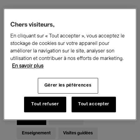
Filtres
Chers visiteurs,
En cliquant sur « Tout accepter », vous acceptez le
Tous les événements
Concerts
stockage de cookies sur votre appareil pour
Expositions
Films
Performances
améliorer la navigation sur le site, analyser son
utilisation et contribuer à nos efforts de marketing.
Rencontres & Débats
Jazz
En savoir plus
Musique classique
Global Music
Gérer les péférences
Musique électronique
Tout refuser
Tout accepter
Pour tous
Kids’ Palace
Enseignement
Visites guidées