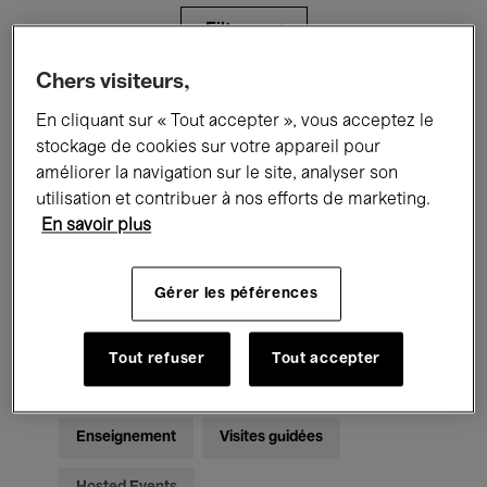
Filtres
Chers visiteurs,
Tous les événements
Concerts
En cliquant sur « Tout accepter », vous acceptez le
stockage de cookies sur votre appareil pour
Expositions
Films
Performances
améliorer la navigation sur le site, analyser son
utilisation et contribuer à nos efforts de marketing.
Rencontres & Débats
Jazz
En savoir plus
Musique classique
Global Music
Gérer les péférences
Musique électronique
Tout refuser
Tout accepter
Pour tous
Kids’ Palace
Enseignement
Visites guidées