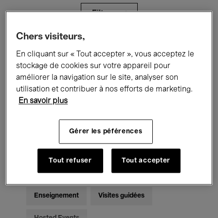
Filtres
Chers visiteurs,
Tous les événements
Concerts
En cliquant sur « Tout accepter », vous acceptez le
stockage de cookies sur votre appareil pour
Expositions
Films
Performances
améliorer la navigation sur le site, analyser son
utilisation et contribuer à nos efforts de marketing.
Rencontres & Débats
Jazz
En savoir plus
Musique classique
Global Music
Gérer les péférences
Musique électronique
Tout refuser
Tout accepter
Pour tous
Kids’ Palace
Enseignement
Visites guidées