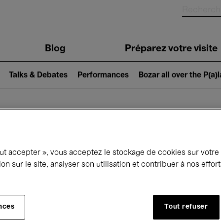
Blog
Préparez votre visite
Talks & Debates
Performances
Bozar all over the P(a)
ui se passe à 
out accepter », vous acceptez le stockage de cookies sur votre
ion sur le site, analyser son utilisation et contribuer à nos effo
jourd'hui
Prochains 7 jours
Février
nces
Tout refuser
Lundi 01 - Dimanche 28 Février 2027