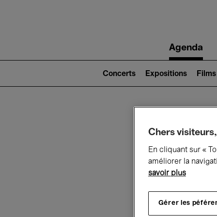
Main
Agenda
navigation
Main
navigation
Concerts
Expositions
Films
(level
2)
Ce q
Chers visiteurs,
En cliquant sur « T
améliorer la navigat
savoir plus
Au
Gérer les péfére