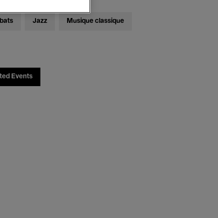
bats
Jazz
Musique classique
ted Events