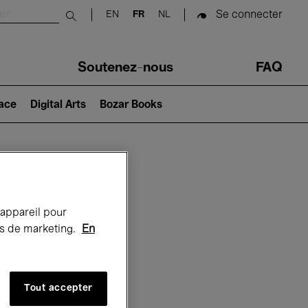
Se connecter
EN
FR
NL
Submit search
Soutenez-nous
FAQ
lace
Digital Arts
Bozar Books
Bozar
 appareil pour
rts de marketing.
En
Tout accepter