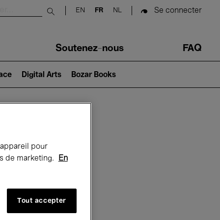
Se connecter
EN
FR
NL
Submit search
Soutenez-nous
FAQ
lace
Digital Arts
Bozar Books
Bozar
 appareil pour
rts de marketing.
En
Tout accepter