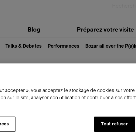
Blog
Préparez votre visite
Talks & Debates
Performances
Bozar all over the P(a)
ui se passe à 
out accepter », vous acceptez le stockage de cookies sur votre
ion sur le site, analyser son utilisation et contribuer à nos effo
jourd'hui
Prochains 7 jours
Mois
nces
Tout refuser
Mercredi 15 Avril 2026