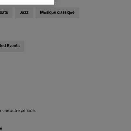
bats
Jazz
Musique classique
ted Events
r une autre période.
té