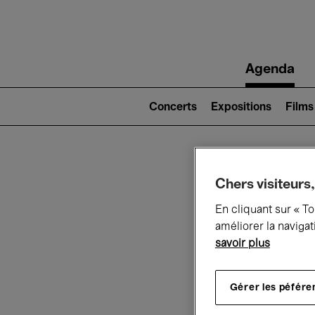
Main
Agenda
navigation
Main
navigation
Concerts
Expositions
Films
(level
2)
Ce q
Chers visiteurs,
En cliquant sur « T
améliorer la navigat
savoir plus
Au
Gérer les péfére