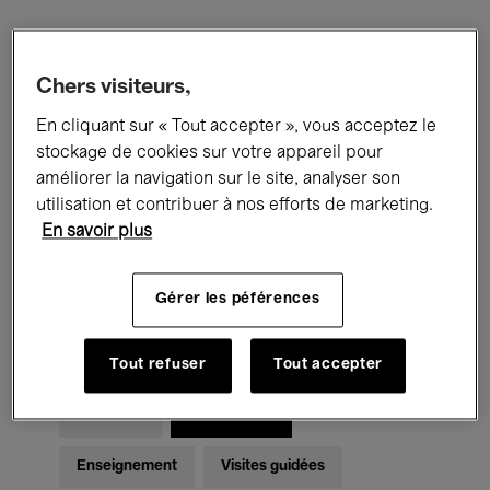
Filtres
Chers visiteurs,
En cliquant sur « Tout accepter », vous acceptez le
Tous les événements
Concerts
stockage de cookies sur votre appareil pour
Expositions
Films
Performances
améliorer la navigation sur le site, analyser son
utilisation et contribuer à nos efforts de marketing.
Rencontres & Débats
Jazz
En savoir plus
Musique classique
Global Music
Gérer les péférences
Musique électronique
Tout refuser
Tout accepter
Pour tous
Kids’ Palace
Enseignement
Visites guidées