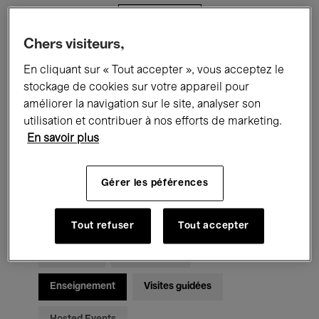
Filtres
Chers visiteurs,
Tous les événements
Concerts
En cliquant sur « Tout accepter », vous acceptez le
stockage de cookies sur votre appareil pour
Expositions
Films
Performances
améliorer la navigation sur le site, analyser son
utilisation et contribuer à nos efforts de marketing.
Rencontres & Débats
Jazz
En savoir plus
Musique classique
Global Music
Gérer les péférences
Musique électronique
Tout refuser
Tout accepter
Pour tous
Kids’ Palace
Enseignement
Visites guidées