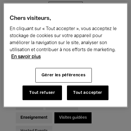
Filtres
Chers visiteurs,
Tous les événements
Concerts
En cliquant sur « Tout accepter », vous acceptez le
stockage de cookies sur votre appareil pour
Expositions
Films
Performances
améliorer la navigation sur le site, analyser son
utilisation et contribuer à nos efforts de marketing.
Rencontres & Débats
Jazz
En savoir plus
Musique classique
Global Music
Gérer les péférences
Musique électronique
Tout refuser
Tout accepter
Pour tous
Kids’ Palace
Enseignement
Visites guidées