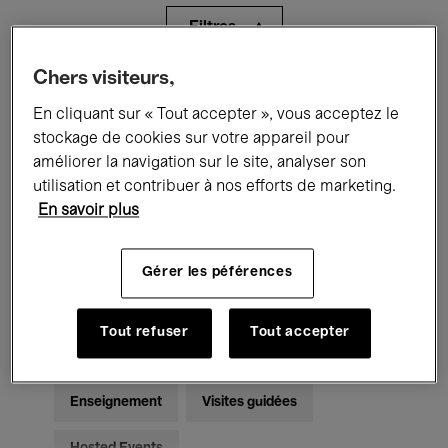
Filtres
Chers visiteurs,
Tous les événements
Concerts
En cliquant sur « Tout accepter », vous acceptez le
Expositions
Films
Performances
stockage de cookies sur votre appareil pour
améliorer la navigation sur le site, analyser son
Rencontres & Débats
Jazz
utilisation et contribuer à nos efforts de marketing.
En savoir plus
Musique classique
Global Music
Gérer les péférences
Musique électronique
Tout refuser
Tout accepter
Pour tous
Kids’ Palace
Enseignement
Visites guidées