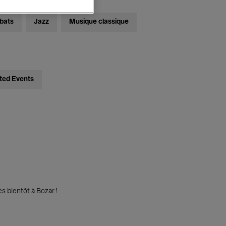
bats
Jazz
Musique classique
ted Events
s bientôt à Bozar !