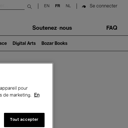
Se connecter
EN
FR
NL
Submit search
Soutenez-nous
FAQ
lace
Digital Arts
Bozar Books
Bozar
 appareil pour
rts de marketing.
En
Tout accepter