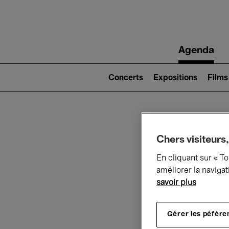
Main
Agenda
navigation
Main
navigation
Concerts
Expositions
Films
(level
2)
Ce q
Chers visiteurs,
En cliquant sur « T
améliorer la navigat
savoir plus
Au
Gérer les péfére