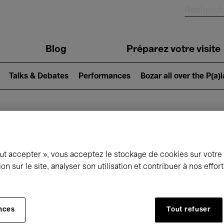
Blog
Préparez votre visite
Talks & Debates
Performances
Bozar all over the P(a)
ui se passe à 
out accepter », vous acceptez le stockage de cookies sur votre
ion sur le site, analyser son utilisation et contribuer à nos effo
jourd'hui
Prochains 7 jours
Mois
nces
Tout refuser
Mardi 19 - Mardi 26 Mai 2026