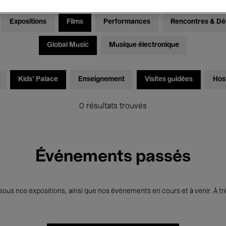
Expositions
Films
Performances
Rencontres & Dé
Global Music
Musique électronique
Kids’ Palace
Enseignement
Visites guidées
Hos
0 résultats trouvés
Événements passés
us nos expositions, ainsi que nos événements en cours et à venir. À trè