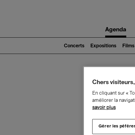
Main
Agenda
navigation
Main
navigation
Concerts
Expositions
Films
(level
2)
Ce q
Chers visiteurs,
En cliquant sur « T
améliorer la navigat
savoir plus
Au
Gérer les péfére