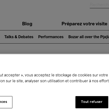
Blog
Préparez votre visite
Talks & Debates
Performances
Bozar all over the P(a)
ui se passe à 
out accepter », vous acceptez le stockage de cookies sur votre
ion sur le site, analyser son utilisation et contribuer à nos effo
jourd'hui
Prochains 7 jours
Mois
nces
Tout refuser
Dimanche 01 - Mardi 31 Mars 2026