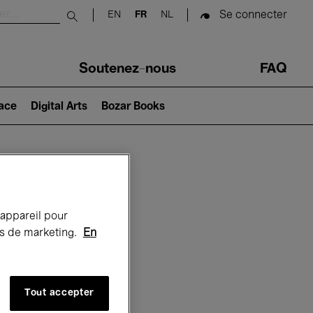
Se connecter
EN
FR
NL
Submit search
Soutenez-nous
FAQ
lace
Digital Arts
Bozar Books
Bozar
 appareil pour
rts de marketing.
En
Tout accepter