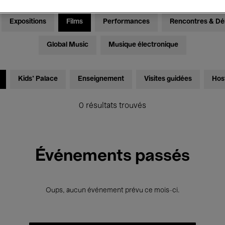
Expositions
Films
Performances
Rencontres & Dé
Global Music
Musique électronique
Kids’ Palace
Enseignement
Visites guidées
Hos
0 résultats trouvés
Événements passés
Oups, aucun événement prévu ce mois-ci.