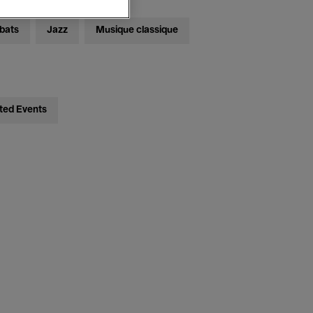
bats
Jazz
Musique classique
ted Events