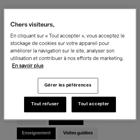
Filtres
Chers visiteurs,
En cliquant sur « Tout accepter », vous acceptez le
Tous les événements
Concerts
stockage de cookies sur votre appareil pour
Expositions
Films
Performances
améliorer la navigation sur le site, analyser son
utilisation et contribuer à nos efforts de marketing.
Rencontres & Débats
Jazz
En savoir plus
Musique classique
Global Music
Gérer les péférences
Musique électronique
Tout refuser
Tout accepter
Pour tous
Kids’ Palace
Enseignement
Visites guidées