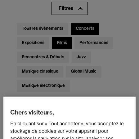
Filtres
Tous les événements
Concerts
Expositions
Films
Performances
Rencontres & Débats
Jazz
Musique classique
Global Music
Musique électronique
Pour tous
Kids’ Palace
Chers visiteurs,
En cliquant sur « Tout accepter », vous acceptez le
Enseignement
Visites guidées
stockage de cookies sur votre appareil pour