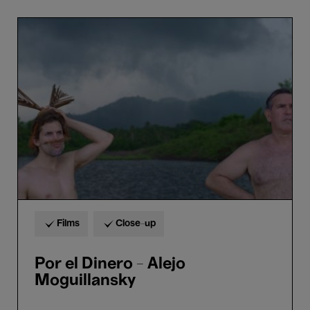
Por
el
Dinero
-
Alejo
Moguillansky
Films
Close-up
Por el Dinero - Alejo
Moguillansky