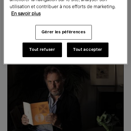
améliorer la navigation sur le site, analyser son
Hosted Events
utilisation et contribuer à nos efforts de marketing.
En savoir plus
4 résultats trouvés
Gérer les péférences
Prochains événements
Tout refuser
Tout accepter
Clorindo
Testa
-
Mariano
Llinás