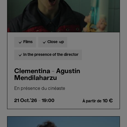
Films
Close-up
In the presence of the director
Clementina - Agustín
Mendilaharzu
En présence du cinéaste
21 Oct.'26
- 19:00
10 €
À partir de
Ostende
-