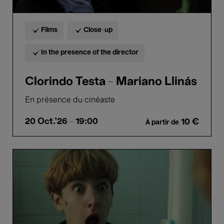
Films
Close-up
In the presence of the director
Clorindo Testa - Mariano Llinás
En présence du cinéaste
20 Oct.'26
- 19:00
10 €
À partir de
Clementina
-
Agustín
Mendilaharzu