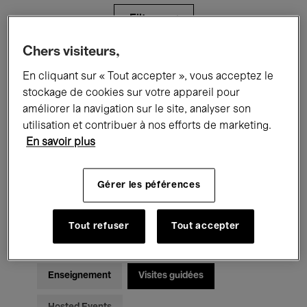
Filtres
Chers visiteurs,
Tous les événements
Concerts
En cliquant sur « Tout accepter », vous acceptez le
stockage de cookies sur votre appareil pour
Expositions
Films
Performances
améliorer la navigation sur le site, analyser son
utilisation et contribuer à nos efforts de marketing.
Rencontres & Débats
Jazz
En savoir plus
Musique classique
Global Music
Gérer les péférences
Musique électronique
Tout refuser
Tout accepter
Pour tous
Kids’ Palace
Enseignement
Visites guidées