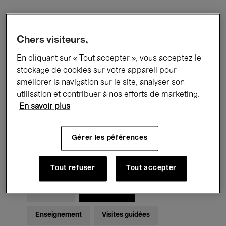
Filtres
Chers visiteurs,
En cliquant sur « Tout accepter », vous acceptez le
Tous les événements
Concerts
stockage de cookies sur votre appareil pour
Expositions
Films
Performances
améliorer la navigation sur le site, analyser son
utilisation et contribuer à nos efforts de marketing.
Rencontres & Débats
Jazz
En savoir plus
Musique classique
Global Music
Gérer les péférences
Musique électronique
Tout refuser
Tout accepter
Pour tous
Kids’ Palace
Enseignement
Visites guidées