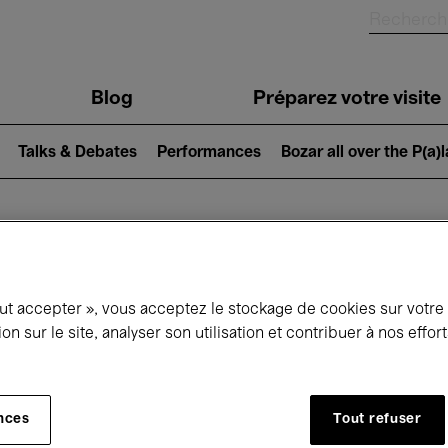
Blog
Préparez votre visite
Talks & Debates
Performances
Bozar all over the P(a)
ui se passe à 
out accepter », vous acceptez le stockage de cookies sur votre
ion sur le site, analyser son utilisation et contribuer à nos effo
jourd'hui
Prochains 7 jours
Mois
nces
Tout refuser
Dimanche 01 - Samedi 28 Février 2026