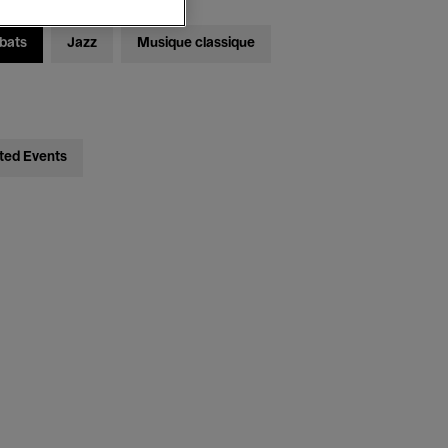
bats
Jazz
Musique classique
ted Events