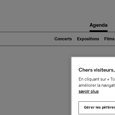
Main
Agenda
navigation
Main
navigation
Concerts
Expositions
Films
(level
2)
Ce q
Chers visiteurs,
En cliquant sur « T
améliorer la navigat
savoir plus
Au
Gérer les péfére