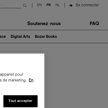
Se connecter
EN
FR
NL
Submit search
Soutenez-nous
FAQ
lace
Digital Arts
Bozar Books
Bozar
 appareil pour
rts de marketing.
En
Tout accepter