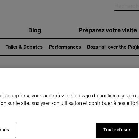
Blog
Préparez votre visite
Talks & Debates
Performances
Bozar all over the P(a)
ui se passe à 
out accepter », vous acceptez le stockage de cookies sur votre
ion sur le site, analyser son utilisation et contribuer à nos effo
jourd'hui
Prochains 7 jours
Septembre
nces
Tout refuser
Mardi 01 - Mercredi 30 Septembre 2026