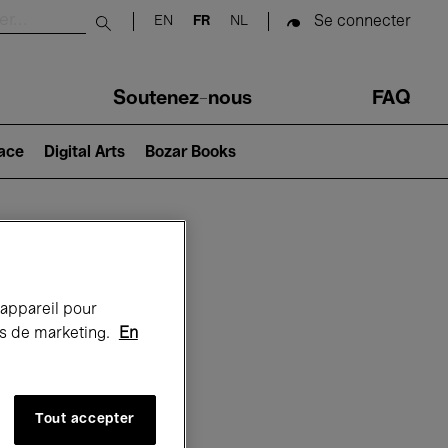
Se connecter
EN
FR
NL
Submit search
Soutenez-nous
FAQ
lace
Digital Arts
Bozar Books
Bozar
 appareil pour
rts de marketing.
En
Tout accepter