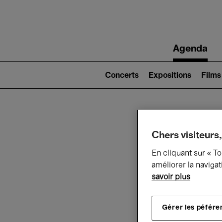
Main
Agenda
navigation
Main
navigation
Concerts
Expositions
Films
(level
2)
Ce q
Chers visiteurs,
En cliquant sur « T
améliorer la navigat
savoir plus
Au
Gérer les péfére