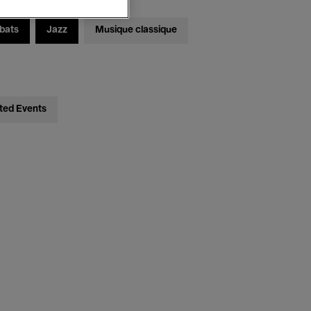
bats
Jazz
Musique classique
ted Events